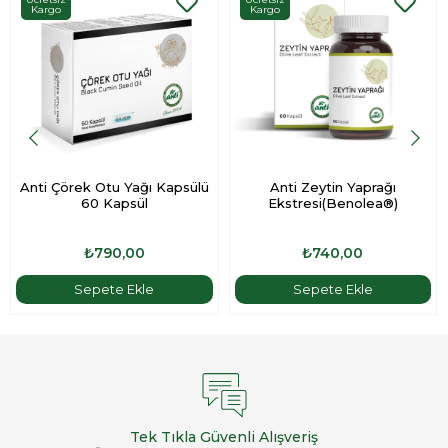
Kargo
Kargo
Anti Çörek Otu Yağı Kapsülü
Anti Zeytin Yaprağı
60 Kapsül
Ekstresi(Benolea®)
₺790,00
₺740,00
Sepete Ekle
Sepete Ekle
Tek Tıkla Güvenli Alışveriş