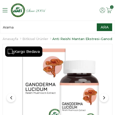
0
Anasayfa
Bitkisel Ürünler
Anti Reishi Mantarı Ekstresi-Ganod
Kargo Bedava