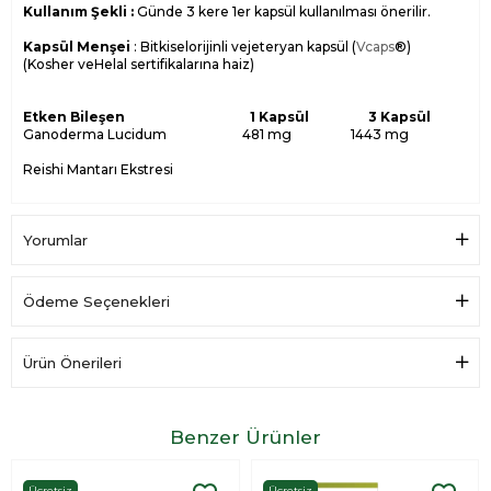
Kullanım Şekli :
Günde 3 kere 1er kapsül kullanılması önerilir.
Kapsül Menşei
: Bitkiselorijinli vejeteryan kapsül (
Vcaps
®)
(Kosher veHelal sertifikalarına haiz)
Etken Bileşen 1 Kapsül 3 Kapsül
Ganoderma Lucidum 481 mg 1443 mg
Reishi Mantarı Ekstresi
Yorumlar
Ödeme Seçenekleri
Ürün Önerileri
Benzer Ürünler
Ücretsiz
Ücretsiz