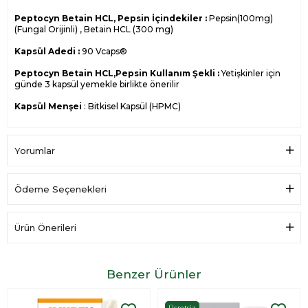
Peptocyn Betain HCL, Pepsin İçindekiler :
Pepsin(100mg)
(Fungal Orijinli) , Betain HCL (300 mg)
Kapsül Adedi :
90 Vcaps®
Peptocyn Betain HCL,Pepsin Kullanım Şekli :
Yetişkinler için
günde 3 kapsül yemekle birlikte önerilir
Kapsül Menşei
: Bitkisel Kapsül (HPMC)
Etken Bileşen 1 Kapsül 3 Kapsül
Betain HCI 300 mg 900 mg
Pepsin 100 mg 300 mg
Yorumlar
Ödeme Seçenekleri
Ürün Önerileri
Benzer Ürünler
Ücretsiz