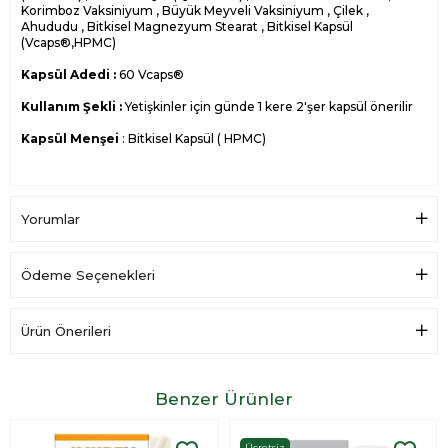
Korimboz Vaksiniyum , Büyük Meyveli Vaksiniyum , Çilek ,
Ahududu , Bitkisel Magnezyum Stearat , Bitkisel Kapsül
(Vcaps®,HPMC)
Kapsül Adedi :
60 Vcaps®
Kullanım Şekli :
Yetişkinler için günde 1 kere 2'şer kapsül önerilir
Kapsül Menşei
: Bitkisel Kapsül ( HPMC)
1 Kapsüldeki Miktar
Bileşen Adı
(mg)
Yorumlar
Üzüm ekstresi
240
Glutatyon
125
Nar Esktresi
104
Ödeme Seçenekleri
Resveratrol
100
Koenzim Q10
40
Yaban Mersini Ekstresi
32
Ürün Önerileri
Korimboz Vaksiniyum
8
Büyük Meyveli Vaksiniyum
8
Çilek
4
Benzer Ürünler
Ahududu
4
Ücretsiz