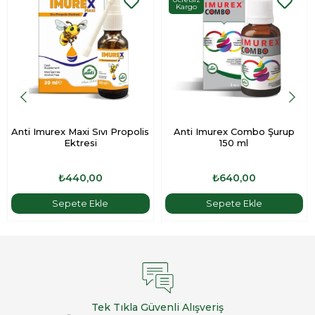
Kargo
Anti Imurex Maxi Sıvı Propolis
Anti Imurex Combo Şurup
Ektresi
150 ml
₺440,00
₺640,00
Sepete Ekle
Sepete Ekle
Tek Tıkla Güvenli Alışveriş