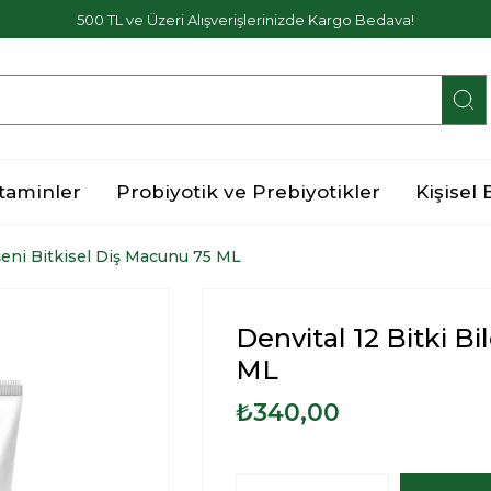
500 TL ve Üzeri Alışverişlerinizde Kargo Bedava!
taminler
Probiyotik ve Prebiyotikler
Kişisel
eşeni Bitkisel Diş Macunu 75 ML
Denvital 12 Bitki B
ML
₺340,00