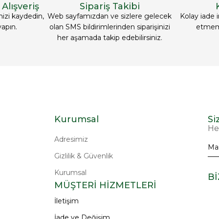
Alışveriş
Sipariş Takibi
nizi kaydedin,
Web sayfamızdan ve sizlere gelecek
Kolay iade 
yapın.
olan SMS bildirimlerinden siparişinizi
etmeme
her aşamada takip edebilirsiniz.
Kurumsal
Si
He
Adresimiz
Gizlilik & Güvenlik
Kurumsal
Bİ
MÜŞTERİ HİZMETLERİ
İletişim
İade ve Değişim