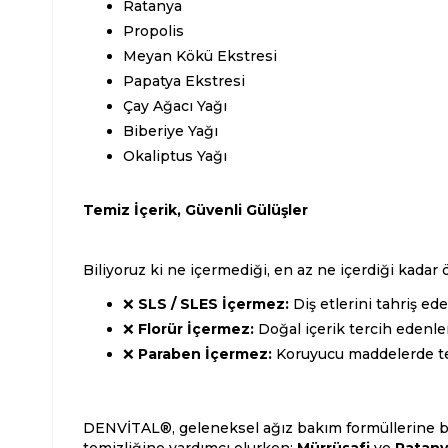
Ratanya
Propolis
Meyan Kökü Ekstresi
Papatya Ekstresi
Çay Ağacı Yağı
Biberiye Yağı
Okaliptus Yağı
Temiz İçerik, Güvenli Gülüşler
Biliyoruz ki ne içermediği, en az ne içerdiği kada
❌
SLS / SLES İçermez:
Diş etlerini tahriş ed
❌
Florür İçermez:
Doğal içerik tercih edenler 
❌
Paraben İçermez:
Koruyucu maddelerde temi
DENVİTAL®, geleneksel ağız bakım formüllerine bit