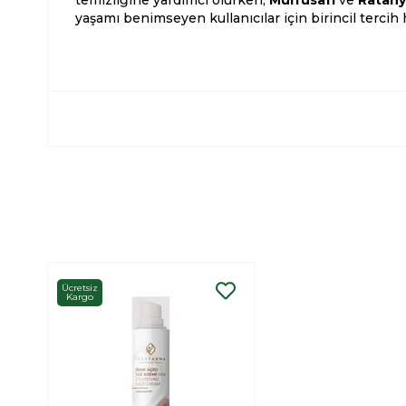
temizliğine yardımcı olurken;
Mürrüsafi
ve
Ratan
yaşamı benimseyen kullanıcılar için birincil tercih h
Ücretsiz
Kargo