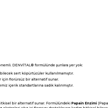
r önemli. DENVİTAL® formülünde şunlara yer yok:
ebilecek sert köpürtücüler kullanılmamıştır.
için florürsüz bir alternatif sunar.
z içerik standartlarına sadık kalınmıştır.
kisel bir alternatif sunar. Formülündeki
Papain Enzimi
(Papay