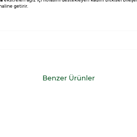
ya
ekstreleri ağız içi florasını destekleyen kadim bitkisel bileş
aline getirir.
Benzer Ürünler