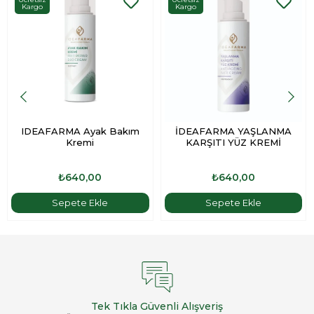
üzerindeki etik duruşumuzun bir göstergesidir.
Kargo
Kargo
Bema ile cildiniz, doğanın şefkatli dokunuşuyla yeniden
canlanacak ve güzellik anlayışınız baştan yazılacak!
IDEAFARMA Ayak Bakım
İDEAFARMA YAŞLANMA
Kremi
KARŞITI YÜZ KREMİ
₺640,00
₺640,00
Sepete Ekle
Sepete Ekle
Tek Tıkla Güvenli Alışveriş