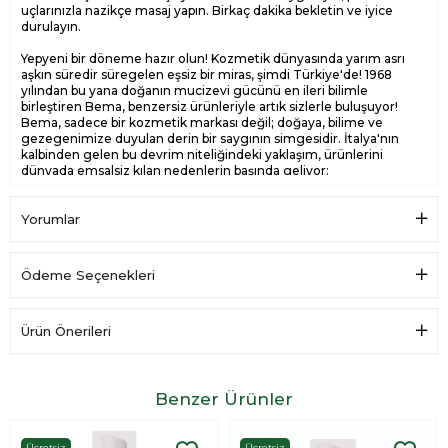
uçlarınızla nazikçe masaj yapın. Birkaç dakika bekletin ve iyice
durulayın.
Yepyeni bir döneme hazır olun! Kozmetik dünyasında yarım asrı
aşkın süredir süregelen eşsiz bir miras, şimdi Türkiye'de! 1968
yılından bu yana doğanın mucizevi gücünü en ileri bilimle
birleştiren Bema, benzersiz ürünleriyle artık sizlerle buluşuyor!
Bema, sadece bir kozmetik markası değil; doğaya, bilime ve
gezegenimize duyulan derin bir saygının simgesidir. İtalya'nın
kalbinden gelen bu devrim niteliğindeki yaklaşım, ürünlerini
dünyada emsalsiz kılan nedenlerin başında geliyor:
🌟 NEDEN DÜNYADA BENZERİ YOK? 🌟
* Doğanın En Gelişmiş Teknolojisi: Bema için en ileri teknoloji,
doğanın kendisidir. Kendi bünyesindeki son teknoloji
Yorumlar
laboratuvarlarında, bitkilerin ve şifalı otların en saf özleri, bilimsel
titizlikle bir araya getirilerek cilt ve gezegen için en faydalı
formüllere dönüştürülür. Bu derinlemesine bilgi birikimi ve
Ödeme Seçenekleri
doğaya olan bağlılık, ürünlerimizi taklit edilemez kılar.
* %100 Doğal Kökenli ve Sertifikalı Organik Mükemmellik:
Ürünlerimizin her biri, doğadan %100 gelen içeriklerle formüle
edilir ve uluslararası geçerliliğe sahip organik ve doğal
Ürün Önerileri
sertifikasyonlara sahiptir. Bu, sadece bir iddia değil, ürünlerimizin
her damlasında hissedeceğiniz saf ve doğal bir vaattir.
* Saflık ve Güvenlikte Sınır Tanımaz: Bema ürünleri, dermatolojik
olarak test edilmiştir ve paraben, GDO, sentetik renklendirici ve
Benzer Ürünler
petrokimyasal türevler içermez. Cildiniz için en saf ve en güvenli
deneyimi sunma taahhüdümüz, ürünlerimizi diğerlerinden ayırır.
Birçok ürünümüzün %100 Vegan sertifikalı olması da hayvanlar
Ücretsiz
Ücretsiz