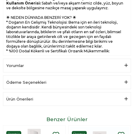
Kullanım Önerisi:
Sabah ve/veya akşam temiz cilde, yüz, boyun
ve dekolte bölgesine nazikçe masaj yaparak uygulayınız.
🌟 NEDEN DÜNYADA BENZERİ YOK? 🌟
* Doğanın En Gelişmiş Teknolojisi: Bema için en ileri teknoloji,
doğanın kendisidir. Kendi bünyesindeki son teknoloji
laboratuvarlarında, bitkilerin ve şifalı otların en saf özleri, bilimsel
titizlikle bir araya getirilerek cilt ve gezegen için en faydalı
formüllere dönüştürülür. Bu derinlemesine bilgi birikimi ve
doğaya olan bağlılık, ürünlerimizi taklit edilemez kılar.
* %100 Doğal Kökenli ve Sertifikalı Organik Mükemmellik:
Ürünlerimizin her biri, doğadan %100 gelen içeriklerle formüle
edilir ve uluslararası geçerliliğe sahip organik ve doğal
sertifikasyonlara sahiptir. Bu, sadece bir iddia değil, ürünlerimizin
Yorumlar
her damlasında hissedeceğiniz saf ve doğal bir vaattir.
* Saflık ve Güvenlikte Sınır Tanımaz: Bema ürünleri, dermatolojik
olarak test edilmiştir ve paraben, GDO, sentetik renklendirici ve
Ödeme Seçenekleri
petrokimyasal türevler içermez. Cildiniz için en saf ve en güvenli
deneyimi sunma taahhüdümüz, ürünlerimizi diğerlerinden ayırır.
Birçok ürünümüzün %100 Vegan sertifikalı olması da hayvanlar
üzerindeki etik duruşumuzun bir göstergesidir.
Ürün Önerileri
Bema ile cildiniz, doğanın şefkatli dokunuşuyla yeniden
canlanacak ve güzellik anlayışınız baştan yazılacak!
Benzer Ürünler
Ücretsiz
Ücretsiz