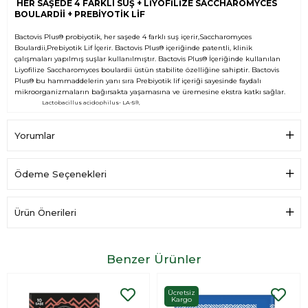
HER SAŞEDE 4 FARKLI SUŞ + LİYOFİLİZE SACCHAROMYCES
BOULARDİİ + PREBİYOTİK LİF
Bactovis Plus® probiyotik, her saşede 4 farklı suş içerir,Saccharomyces
Boulardii,Prebiyotik Lif İçerir. Bactovis Plus® içeriğinde patentli, klinik
çalışmaları yapılmış suşlar kullanılmıştır. Bactovis Plus® İçeriğinde kullanılan
Liyofilize Saccharomyces boulardii üstün stabilite özelliğine sahiptir. Bactovis
Plus® bu hammaddelerin yanı sıra Prebiyotik lif içeriği sayesinde faydalı
mikroorganizmaların bağırsakta yaşamasına ve üremesine ekstra katkı sağlar.
Lactobacillus acidophilus- LA-5®,
Bifidobacterium- BB-12®,
Streptococcus thermophilus- STY-31TM,
Yorumlar
Lactobacillus delbrueckii subsp. bulgaricus- LBY-27TM
Liyofilize Saccharomyces Boulardii
Prebiyotik Lif
Ödeme Seçenekleri
Ürün Önerileri
Benzer Ürünler
Ücretsiz
Kargo